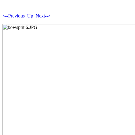
<--Previous
Up
Next-->